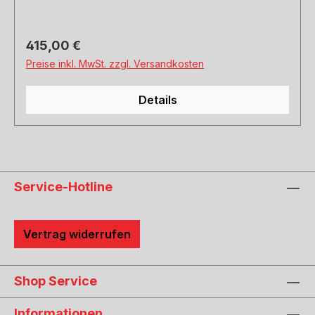
Regulärer Preis:
415,00 €
Preise inkl. MwSt. zzgl. Versandkosten
Details
Service-Hotline
Vertrag widerrufen
Shop Service
Informationen