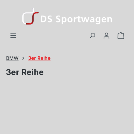
Zum Hauptinhalt springen
Ware
BMW
3er Reihe
3er Reihe