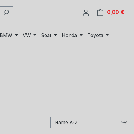
0,00 €
Ware
BMW
VW
Seat
Honda
Toyota