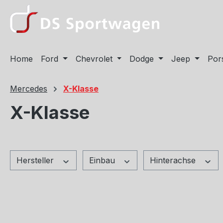
m Hauptinhalt springen
Zur Suche springen
Zur Hauptnavigation springen
Home
Ford
Chevrolet
Dodge
Jeep
Por
Mercedes
X-Klasse
X-Klasse
Hersteller
Einbau
Hinterachse