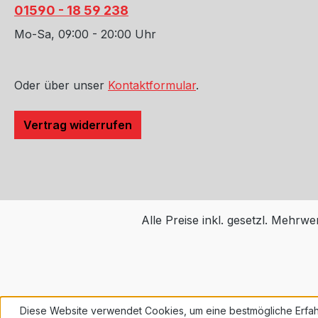
01590 - 18 59 238
mit Fahrlicht, Standardrädern und
-reifen sowie allgemeiner
Mo-Sa, 09:00 - 20:00 Uhr
Ausrüstung wie Kühlschrank oder
Werkzeugkasten ausgestattet sind.
Lieferumfang: (1) Pedders Foamcell
Oder über unser
Kontaktformular
.
comfort Fahrwerk (MB X-Klasse)
TÜV Informationen: Für das
Vertrag widerrufen
Fahrwerk liegt ein Teilegutachten
vor, um eine problemlose
Eintragung zu gewährleisten.
Alle Preise inkl. gesetzl. Mehrwe
Diese Website verwendet Cookies, um eine bestmögliche Erfah