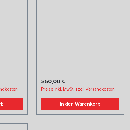
nschluss
gut, verchromt, mit
einstellbarem Kugelans
Regulärer Preis:
350,00 €
sandkosten
Preise inkl. MwSt. zzgl. Versandkosten
rb
In den Warenkorb