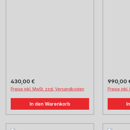
Black Chrome, mit
Innenauf
einstellbarem Kugelanschluss
einstell
Regulärer Preis:
Regulärer
430,00 €
990,00 
Preise inkl. MwSt. zzgl. Versandkosten
Preise inkl
In den Warenkorb
I