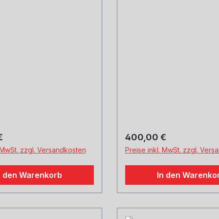
bau Titan, mit
einstellbarem Kugela
barem Kugelan
 Preis:
Regulärer Preis:
€
400,00 €
. MwSt. zzgl. Versandkosten
Preise inkl. MwSt. zzgl. Ver
n den Warenkorb
In den Warenko