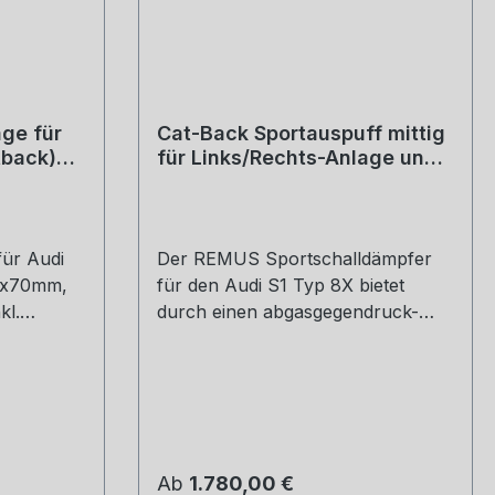
ge für
Cat-Back Sportauspuff mittig
tback)
für Links/Rechts-Anlage und
Vorschalldämpfer mit 2
integrierten Klappen
für Audi
Der REMUS Sportschalldämpfer
2x70mm,
für den Audi S1 Typ 8X bietet
kl.
durch einen abgasgegendruck-
und strömungsoptimierten
Innenaufbau mehr Leistung und
Drehmoment gegenüber dem
Serienschalldämpfer. Geringeres
Gewicht und vor allem der bekannt
sonore REMUS Sound sind weitere
Regulärer Preis:
Ab
1.780,00 €