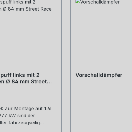
puff links mit 2
Vorschalldämpfer
en Ø 84 mm Street
 Zur Montage auf 1.6l
/77 kW sind der
lter fahrzeugseitig
6Q0 253 144F) und die 2