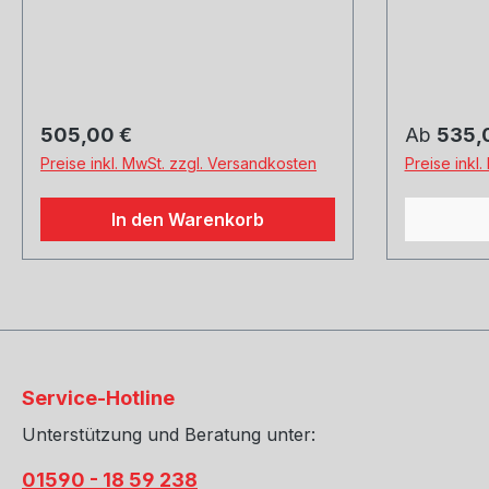
Originalsc
N0195269)
TFSI muss
nachgesch
REMUS St
Regulärer Preis:
Regulärer
505,00 €
Ab
535,
überzeugt
Preise inkl. MwSt. zzgl. Versandkosten
Preise inkl
durch seh
Doppel- od
In den Warenkorb
eine Verb
gebürstet
Dabei wird
Carboninn
lasergesc
eingepres
außergew
Service-Hotline
Optik ents
Unterstützung und Beratung unter:
01590 - 18 59 238