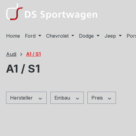
m Hauptinhalt springen
Zur Suche springen
Zur Hauptnavigation springen
Home
Ford
Chevrolet
Dodge
Jeep
Por
Audi
A1 / S1
A1 / S1
Hersteller
Einbau
Preis