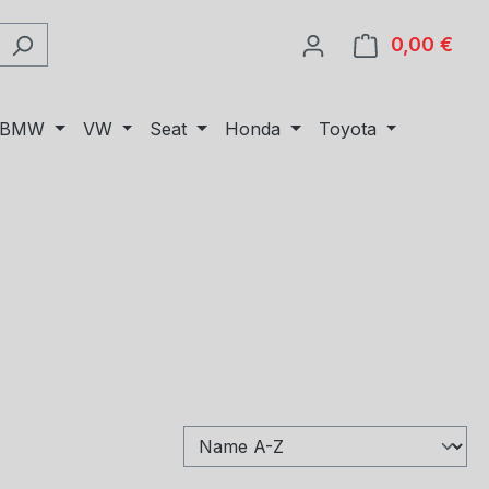
0,00 €
Ware
BMW
VW
Seat
Honda
Toyota