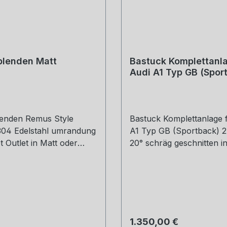
blenden Matt
Bastuck Komplettanla
Audi A1 Typ GB (Spor
2x70mm, 20° schräg
geschnitten
enden Remus Style
Bastuck Komplettanlage 
 304 Edelstahl umrandung
A1 Typ GB (Sportback) 
t Outlet in Matt oder
20° schräg geschnitten in
ack Gewicht: 0,6 kg
Montage
öße: 45, 51, 54, 57, 60,
0, 73, 76 mm Outlet
5 mm Die länge über:
et enthält: 1 Stück Bitte
estellung mit angeben
 Preis:
Regulärer Preis:
1.350,00 €