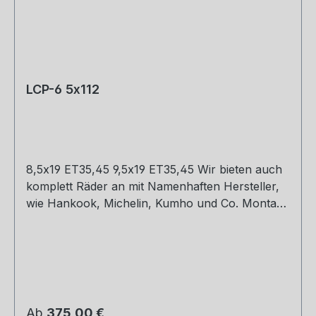
LCP-6 5x112
8,5x19 ET35,45 9,5x19 ET35,45 Wir bieten auch
komplett Räder an mit Namenhaften Hersteller,
wie Hankook, Michelin, Kumho und Co. Montage
und Versand. Schreibt uns gerne an.
Regulärer Preis:
Ab
375,00 €