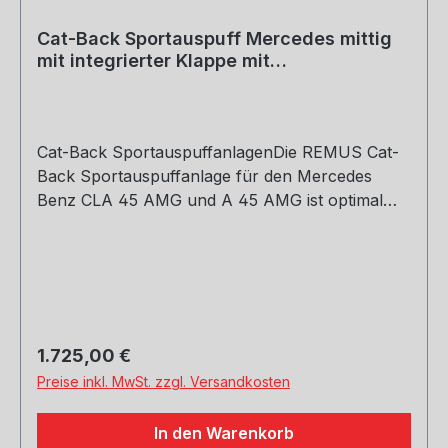
Cat-Back Sportauspuff Mercedes mittig
mit integrierter Klappe mit
Vorschalldämpfer-Ersatzrohr, optio
Cat-Back SportauspuffanlagenDie REMUS Cat-
Back Sportauspuffanlage für den Mercedes
Benz CLA 45 AMG und A 45 AMG ist optimal
auf den Einsatz unter Beibehaltung des
Serienkatalysators abgestimmt. Reduzierter
Abgasgegendruck und optimiertes
Strömungsverhalten garantieren eine spürbare
Steigerung von Leistung und Drehmoment
begleitet vom unverkennbar sonoren REMUS
Regulärer Preis:
1.725,00 €
Sound. Durch die dünnwandige Konstruktion
Preise inkl. MwSt. zzgl. Versandkosten
und die verwendeten Werkstoffe ergibt sich
zudem eine Gewichtsreduktion gegenüber der
In den Warenkorb
Serienauspuffanlage.Der im Lieferumfang