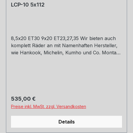
LCP-10 5x112
8,5x20 ET30 9x20 ET23,27,35 Wir bieten auch
komplett Räder an mit Namenhaften Hersteller,
wie Hankook, Michelin, Kumho und Co. Montage
und Versand. Schreibt uns gerne an.
Regulärer Preis:
535,00 €
Preise inkl. MwSt. zzgl. Versandkosten
Details