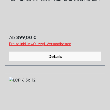
und Versand. Schreibt uns gerne an.
Regulärer Preis:
Ab
399,00 €
Preise inkl. MwSt. zzgl. Versandkosten
Details