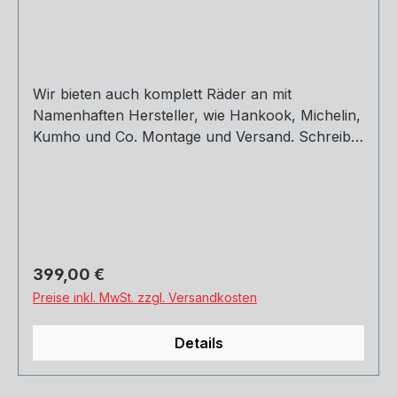
Wir bieten auch komplett Räder an mit
Namenhaften Hersteller, wie Hankook, Michelin,
Kumho und Co. Montage und Versand. Schreibt
uns gerne an. 8,5 x 19 ET30,32,42 9,5 x 19 ET40
Regulärer Preis:
399,00 €
Preise inkl. MwSt. zzgl. Versandkosten
Details