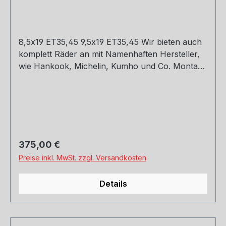
8,5x19 ET35,45 9,5x19 ET35,45 Wir bieten auch
komplett Räder an mit Namenhaften Hersteller,
wie Hankook, Michelin, Kumho und Co. Montage
und Versand. Schreibt uns gerne an.
Regulärer Preis:
375,00 €
Preise inkl. MwSt. zzgl. Versandkosten
Details