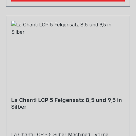
enthaltene Stellmotor sorgt in Kombination mit
der Serienelektronik des Fahrzeuges für die
exakte Ansteuerung der unterschiedlichen
Klappenpositionen.Features: Aggressiver Racing
Sound Kugelgestrahlte Oberfläche, 100%
Edelstahl Leistungssteigerung, geringer
Abgasgegendruck Gewichtsoptimierte Bauweise
Perfekte Form- und Passgenauigkeit Handmade
in Austria 24 Monate Garantie EG-Genehmigung
La Chanti LCP 5 Felgensatz 8,5 und 9,5 in
Silber
La Chanti LCP - 5 Silber Mashined vorne