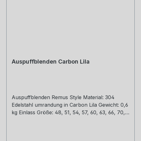
Auspuffblenden Carbon Lila
Auspuffblenden Remus Style Material: 304
Edelstahl umrandung in Carbon Lila Gewicht: 0,6
kg Einlass Größe: 48, 51, 54, 57, 60, 63, 66, 70,
73, 76 mm Outlet Größe: 89, 101, mm Die länge
über: 175mm Paket enthält: 1 Stück Bitte bei der
Bestellung mit angeben welche Größe