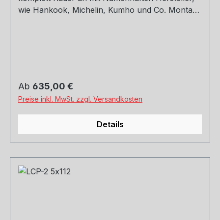
wie Hankook, Michelin, Kumho und Co. Montage
und Versand. Schreibt uns gerne an.
Regulärer Preis:
Ab
635,00 €
Preise inkl. MwSt. zzgl. Versandkosten
Details