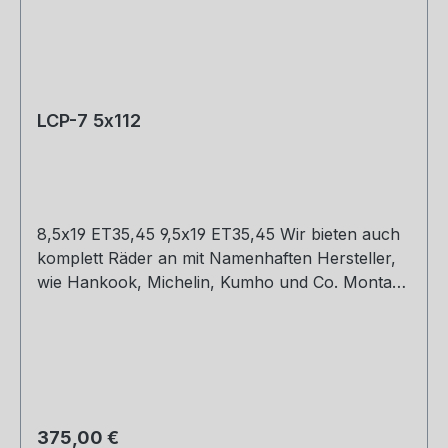
LCP-7 5x112
8,5x19 ET35,45 9,5x19 ET35,45 Wir bieten auch
komplett Räder an mit Namenhaften Hersteller,
wie Hankook, Michelin, Kumho und Co. Montage
und Versand. Schreibt uns gerne an.
Regulärer Preis:
375,00 €