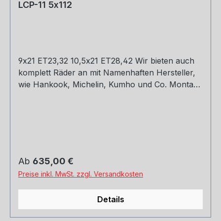
LCP-11 5x112
9x21 ET23,32 10,5x21 ET28,42 Wir bieten auch
komplett Räder an mit Namenhaften Hersteller,
wie Hankook, Michelin, Kumho und Co. Montage
und Versand. Schreibt uns gerne an.
Regulärer Preis:
Ab
635,00 €
Preise inkl. MwSt. zzgl. Versandkosten
Details