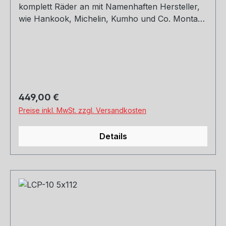
komplett Räder an mit Namenhaften Hersteller,
wie Hankook, Michelin, Kumho und Co. Montage
und Versand. Schreibt uns gerne an.
Regulärer Preis:
449,00 €
Preise inkl. MwSt. zzgl. Versandkosten
Details