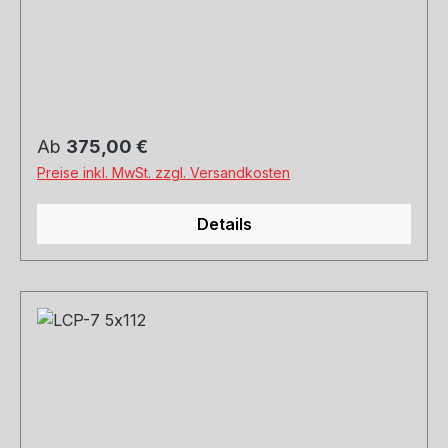
und Versand. Schreibt uns gerne an.
Regulärer Preis:
Ab
375,00 €
Preise inkl. MwSt. zzgl. Versandkosten
Details