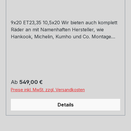
9x20 ET23,35 10,5x20 Wir bieten auch komplett
Räder an mit Namenhaften Hersteller, wie
Hankook, Michelin, Kumho und Co. Montage
und Versand. Schreibt uns gerne an.
Regulärer Preis:
Ab
549,00 €
Preise inkl. MwSt. zzgl. Versandkosten
Details