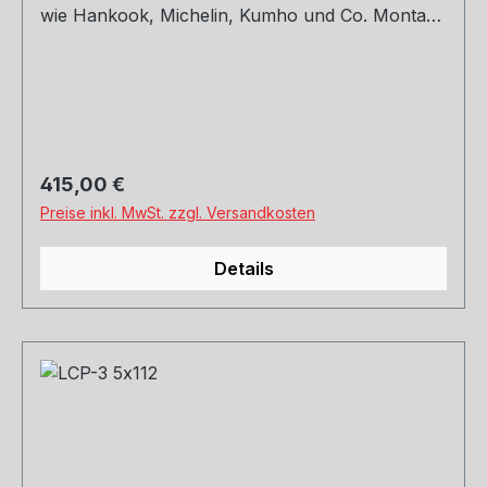
wie Hankook, Michelin, Kumho und Co. Montage
und Versand. Schreibt uns gerne an.
Regulärer Preis:
415,00 €
Preise inkl. MwSt. zzgl. Versandkosten
Details