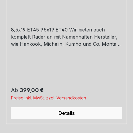
8,5x19 ET45 9,5x19 ET40 Wir bieten auch
komplett Räder an mit Namenhaften Hersteller,
wie Hankook, Michelin, Kumho und Co. Montage
und Versand. Schreibt uns gerne an.
Regulärer Preis:
Ab
399,00 €
Preise inkl. MwSt. zzgl. Versandkosten
Details