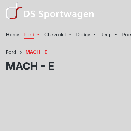
m Hauptinhalt springen
Zur Suche springen
Zur Hauptnavigation springen
Home
Ford
Chevrolet
Dodge
Jeep
Por
Ford
MACH - E
MACH - E