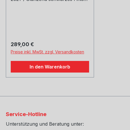
Einfache Peel-and-Stick-
Installation – kein Bohren
erforderlich Passend für Ford
Mustang Mach-E-Modelle 2021–
2023 Enthält (1) Heckspoiler (1)
TÜV-Materialgutachten-Zertifikat
Regulärer Preis:
289,00 €
Preise inkl. MwSt. zzgl. Versandkosten
In den Warenkorb
Service-Hotline
Unterstützung und Beratung unter: