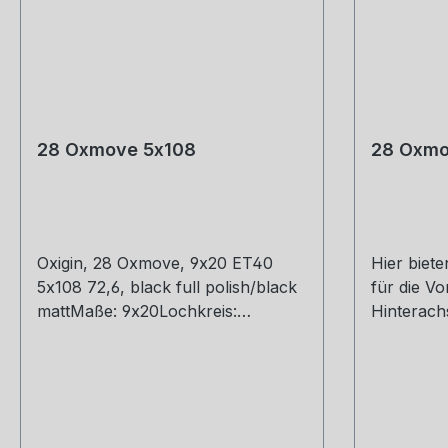
28 Oxmove 5x108
28 Oxmo
Oxigin, 28 Oxmove, 9x20 ET40
Hier biete
5x108 72,6, black full polish/black
für die V
mattMaße: 9x20Lochkreis:
Hinterach
5x108Mittenloch: 72,6,ET: ET40
Vorne 9*
Oxigin, 28 Oxmove, 8,5x19 ET38
40 Farbe
5x108 72,6, black full polishMaße:
Reiter We
8,5x19Lochkreis: 5x108Mittenloch:
Rad mit R
72,6,ET: ET38
haben möc