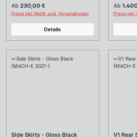
Sensoren 
Regulärer Preis:
Regulärer
Ab
230,00 €
Ab
1.400
433 mhz 
Preise inkl. MwSt. zzgl. Versandkosten
Preise inkl
auch im 
Bezüglich
Details
Haften He
oder per E
Side Skirts - Gloss Black
V1 Rear 