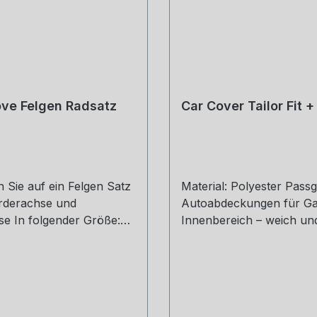
ve Felgen Radsatz
Car Cover Tailor Fit 
n Sie auf ein Felgen Satz
Material: Polyester Pass
orderachse und
Autoabdeckungen für G
se In folgender Größe:
Innenbereich – weich und
20 ET 40 Hinten 9*20 ET
Sorgen Sie mit unseren
 zum Auswählen siehe
passgenauen Autoabdec
nn Sie es als Komplett
für optimalen Schutz Ihr
eifen und Sensoren
Fahrzeugs. Unsere Abd
hten, die Passenden
werden präzise auf die 