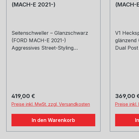
(MACH-E 2021-)
(MACH-E
Seitenschweller – Glanzschwarz
V1 Hecksp
(FORD MACH-E 2021-)
glänzend
Aggressives Street-Styling
Dual Post
Verbessert die Aerodynamik
Glänzend 
Hochwertige Konstruktion
Einfache 
Hochglanzschwarz lackiert Enthält
Installati
(1) Linker Seitenrock (1) Rechte
erforderlich Passend fü
Seitenschürze (1) Installationssatz
Mustang 
(1) TÜV-Materialgutachten-
2023 Enthält (1) Heckspoiler (1)
Regulärer Preis:
Regulärer
419,00 €
369,00 
Zertifikat
TÜV-Mater
Preise inkl. MwSt. zzgl. Versandkosten
Preise inkl
In den Warenkorb
I