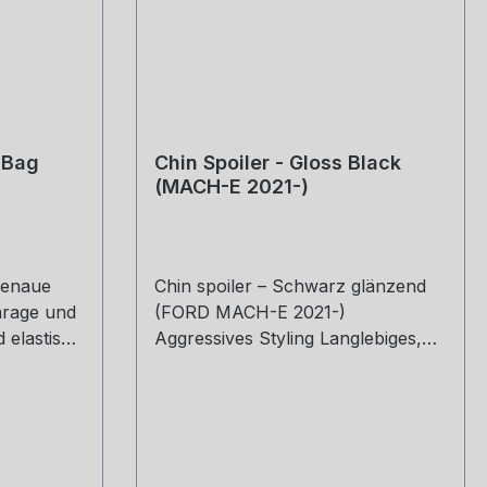
+ Bag
Chin Spoiler - Gloss Black
(MACH-E 2021-)
genaue
Chin spoiler – Schwarz glänzend
arage und
(FORD MACH-E 2021-)
 elastisch
Aggressives Styling Langlebiges,
spritzgegossenes PP-Material
kungen
Einfache Installation
es
Hochglanzschwarz lackiert
eckungen
Dreiteiliger Spoiler Enthält: (1)
genauen
Chinspoiler (1) Installationssatz (1)