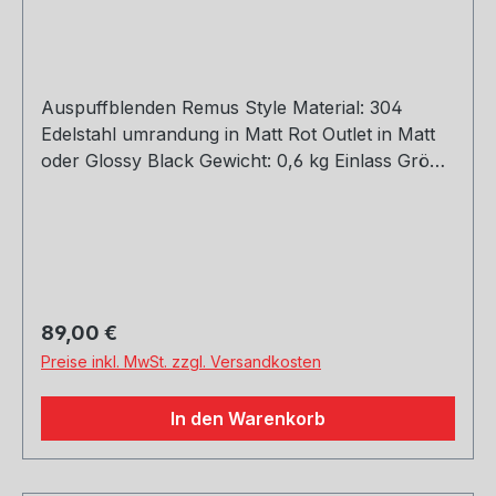
Auspuffblenden Remus Style Material: 304
Edelstahl umrandung in Matt Rot Outlet in Matt
oder Glossy Black Gewicht: 0,6 kg Einlass Größe:
45, 51, 54, 57, 60, 63, 66, 70, 73, 76 mm Outlet
Größe: 105 mm Die länge über: 175mm Paket
enthält: 1 Stück Bitte bei der Bestellung mit
angeben welche Größe erwünscht
Regulärer Preis:
89,00 €
Preise inkl. MwSt. zzgl. Versandkosten
In den Warenkorb