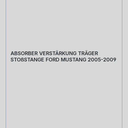
Fragen stehen wir dir natürlich gern zur
Verfügung. Baujahr: 2005, 2006, 2007, 2008,
2009, 2010, 2011, 2012, 2013, 2014 Typ: BOSS
302, GT, GT500 Fahrzeug: Ford Mustang
ABSORBER VERSTÄRKUNG TRÄGER
STOßSTANGE FORD MUSTANG 2005-2009