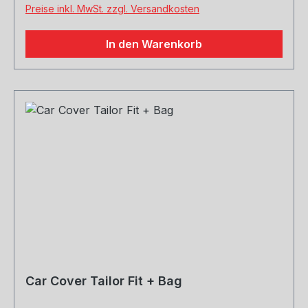
Preise inkl. MwSt. zzgl. Versandkosten
SHELBY GT500 Basismodelle 2013, GT oder
Boss 302 FORD MUSTANG mit 4 vorderen
In den Warenkorb
Kolbensätteln Basismodelle 2014, GT oder Boss
302 FORD MUSTANG 2014 mit 4 vorderen
Kolbensätteln
Car Cover Tailor Fit + Bag