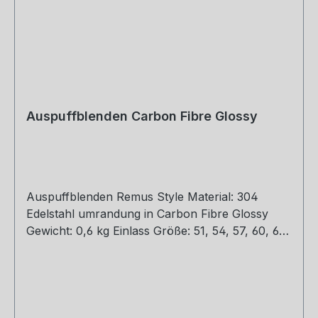
Auspuffblenden Carbon Fibre Glossy
Auspuffblenden Remus Style Material: 304
Edelstahl umrandung in Carbon Fibre Glossy
Gewicht: 0,6 kg Einlass Größe: 51, 54, 57, 60, 63,
67, 77 mm Outlet Größe: 76, 89, 101, 114 mm Die
länge über: 175mm Paket enthält: 1 Stück Bitte
bei der Bestellung mit angeben welche Größe
erwünscht