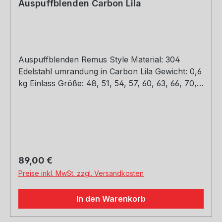
Auspuffblenden Carbon Lila
Auspuffblenden Remus Style Material: 304
Edelstahl umrandung in Carbon Lila Gewicht: 0,6
kg Einlass Größe: 48, 51, 54, 57, 60, 63, 66, 70,
73, 76 mm Outlet Größe: 89, 101, mm Die länge
über: 175mm Paket enthält: 1 Stück Bitte bei der
Bestellung mit angeben welche Größe
erwünscht
Regulärer Preis:
89,00 €
Preise inkl. MwSt. zzgl. Versandkosten
In den Warenkorb