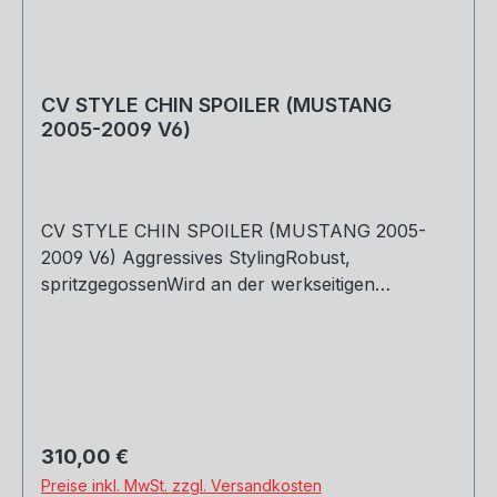
CV STYLE CHIN SPOILER (MUSTANG
2005-2009 V6)
CV STYLE CHIN SPOILER (MUSTANG 2005-
2009 V6) Aggressives StylingRobust,
spritzgegossenWird an der werkseitigen
Stoßstange montiertPassend für V6-Mustangs
von 2005–2009 (1) Chinspoiler(1) TÜV-
Materialgutachten-Zertifikat
Regulärer Preis:
310,00 €
Preise inkl. MwSt. zzgl. Versandkosten