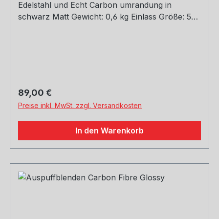
Edelstahl und Echt Carbon umrandung in
schwarz Matt Gewicht: 0,6 kg Einlass Größe: 51,
54, 60, 63, 67, 70, 73, 76 mm Outlet Größe: 76,
89, 101, 114 mm Die länge über: 175mm Paket
enthält: 1 Stück Bitte bei der Bestellung mit
angeben welche Größe erwünscht
Regulärer Preis:
89,00 €
Preise inkl. MwSt. zzgl. Versandkosten
In den Warenkorb