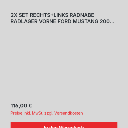
2X SET RECHTS+LINKS RADNABE
RADLAGER VORNE FORD MUSTANG 2005-
2013 MIT ABS NEU!
Regulärer Preis:
116,00 €
Preise inkl. MwSt. zzgl. Versandkosten
In den Warenkorb