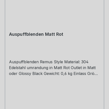
Auspuffblenden Matt Rot
Auspuffblenden Remus Style Material: 304
Edelstahl umrandung in Matt Rot Outlet in Matt
oder Glossy Black Gewicht: 0,6 kg Einlass Größe:
48, 51, 54, 57, 60, 63, 67, 70, 73, 76 mm Outlet
Größe: 105 mm Die länge über: 175mm Paket
enthält: 1 Stück Bitte bei der Bestellung mit
angeben welche Größe erwünscht