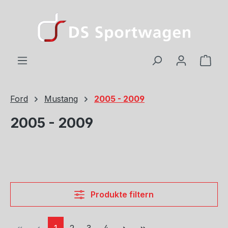
Zum Hauptinhalt springen
Ware
Ford
Mustang
2005 - 2009
2005 - 2009
Produkte filtern
Seite
Seite
Seite
Seite
1
2
3
4