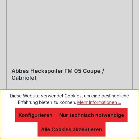
Abbes Heckspoiler FM 05 Coupe /
Cabriolet
Diese Website verwendet Cookies, um eine bestmögliche
Erfahrung bieten zu können.
Mehr Informationen ...
Abbes Heckspoiler FM 05 Coupe / Cabriolet
Heckflügel ist aus Polyrim, dadurch
Konfigurieren
Nur technisch notwendige
ist er haltbarer als GFK-Teile. Passgenau
gefertigt. Teile werden grundiert geliefert. Der
Alle Cookies akzeptieren
Heckspoiler wird verschraubt und verklebt.