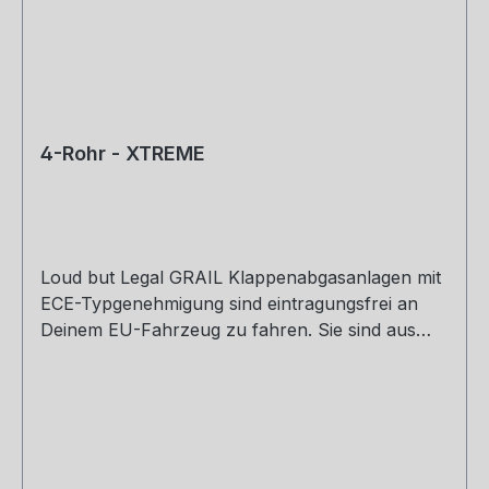
4-Rohr - XTREME
Loud but Legal GRAIL Klappenabgasanlagen mit
ECE-Typgenehmigung sind eintragungsfrei an
Deinem EU-Fahrzeug zu fahren. Sie sind aus
hochwertigem L304er Edelstahl per Hand in
Deutschland gefertigt und erzeugt einen
unverwechselbaren Klang, der dir bereits beim
ersten Motorstart eine Gänsehaut bereiten wird.
Sofern du ein Import Fahrzeug mit einer
Betriebserlaubnis fährst, informiere dich bitte vor