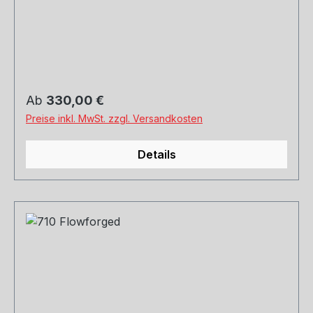
gutachten. Eintragung bitte mit Ihrem TÜV
klären.
Regulärer Preis:
Ab
330,00 €
Preise inkl. MwSt. zzgl. Versandkosten
Details