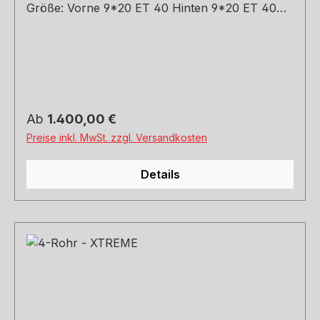
Größe: Vorne 9*20 ET 40 Hinten 9*20 ET 40
Farbe zum Auswählen siehe Reiter. Wenn Sie es
als Komplett Rad mit Reifen und Sensoren haben
möchten, die Passenden Sensoren in 315 US
Frequenz und 433 MHz DE Frequenz haben wir
auch im Shop - RDKS Sensoren Bezüglich der
Reifen mit Namen Haften Hersteller uns
Regulärer Preis:
Ab
1.400,00 €
Telefonisch oder per E-Mail kontaktieren.
Preise inkl. MwSt. zzgl. Versandkosten
Details