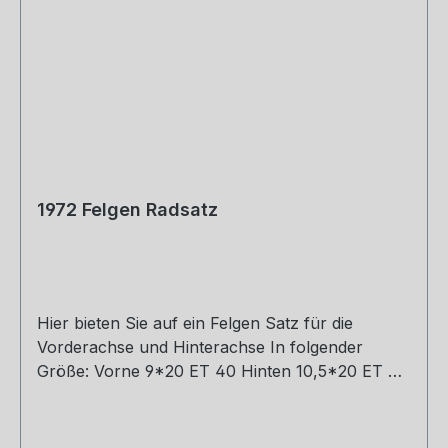
1972 Felgen Radsatz
Hier bieten Sie auf ein Felgen Satz für die
Vorderachse und Hinterachse In folgender
Größe: Vorne 9*20 ET 40 Hinten 10,5*20 ET 45
Farbe zum Auswählen siehe Reiter. Wenn Sie es
als Komplett Rad mit Reifen und Sensoren haben
möchten, die Passenden Sensoren in 315 US