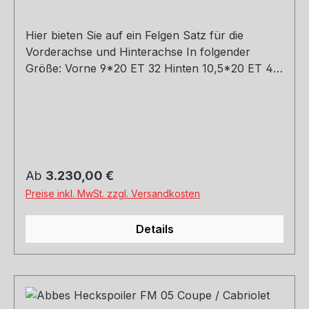
Hier bieten Sie auf ein Felgen Satz für die
Vorderachse und Hinterachse In folgender
Größe: Vorne 9*20 ET 32 Hinten 10,5*20 ET 45
Farbe zum Auswählen siehe Reiter. Wenn Sie es
als Komplett Rad mit Reifen und Sensoren haben
möchten, die Passenden Sensoren in 315 US
Frequenz und 433 MHz DE Frequenz haben wir
auch im Shop - RDKS Sensoren Bezüglich der
Reifen mit Namen Haften Hersteller uns
Regulärer Preis:
Ab
3.230,00 €
Telefonisch oder per E-Mail kontaktieren.
Preise inkl. MwSt. zzgl. Versandkosten
Details