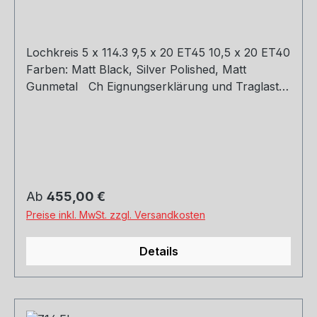
Lochkreis 5 x 114.3 9,5 x 20 ET45 10,5 x 20 ET40
Farben: Matt Black, Silver Polished, Matt
Gunmetal Ch Eignungserklärung und Traglast
gutachten. Eintragung bitte mit Ihrem Tüv klären.
Regulärer Preis:
Ab
455,00 €
Preise inkl. MwSt. zzgl. Versandkosten
Details