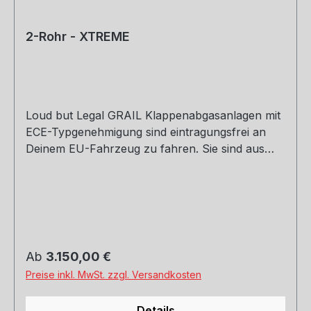
2-Rohr - XTREME
Loud but Legal GRAIL Klappenabgasanlagen mit
ECE-Typgenehmigung sind eintragungsfrei an
Deinem EU-Fahrzeug zu fahren. Sie sind aus
hochwertigem L304er Edelstahl per Hand in
Deutschland gefertigt und erzeugt einen
unverwechselbaren Klang, der dir bereits beim
ersten Motorstart eine Gänsehaut bereiten wird.
Sofern du ein Import Fahrzeug mit einer
Betriebserlaubnis fährst, informiere dich bitte vor
Regulärer Preis:
Ab
3.150,00 €
dem Kauf, ob du eine Eintragung der
Preise inkl. MwSt. zzgl. Versandkosten
Abgasanlage in deine Fahrzeugpapiere benötigst.
Loud – maximale Lautstärke Du fährst deine
Details