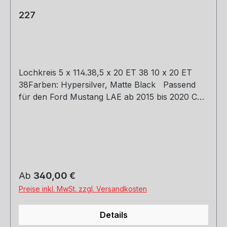
227
Lochkreis 5 x 114.38,5 x 20 ET 38 10 x 20 ET
38Farben: Hypersilver, Matte Black Passend
für den Ford Mustang LAE ab 2015 bis 2020 Ch
Eignungserklärung und Traglast gutachten.
Eintragung bitte mit Ihrem Tüv klären.
Regulärer Preis:
Ab
340,00 €
Preise inkl. MwSt. zzgl. Versandkosten
Details