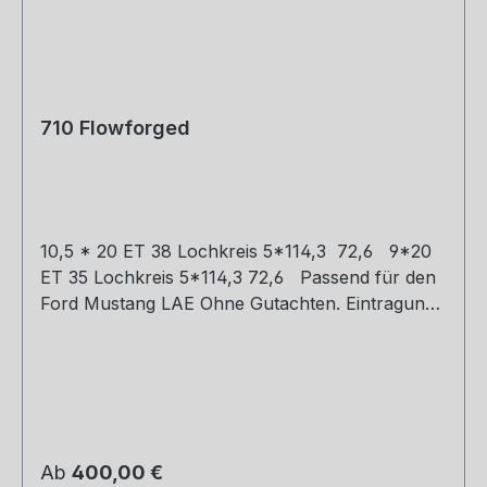
710 Flowforged
10,5 * 20 ET 38 Lochkreis 5*114,3 72,6 9*20
ET 35 Lochkreis 5*114,3 72,6 Passend für den
Ford Mustang LAE Ohne Gutachten. Eintragung
bitte mit Ihren TÜV klären.
Regulärer Preis:
Ab
400,00 €