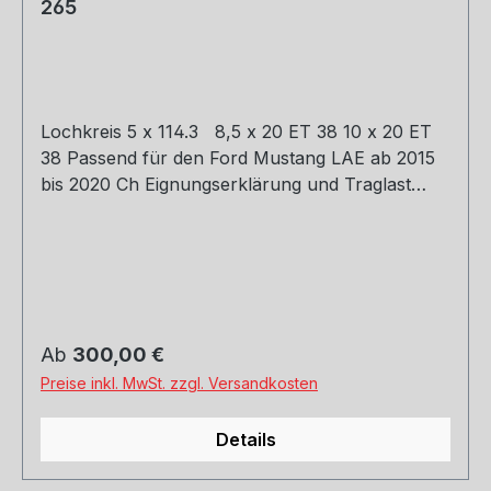
265
Lochkreis 5 x 114.3 8,5 x 20 ET 38 10 x 20 ET
38 Passend für den Ford Mustang LAE ab 2015
bis 2020 Ch Eignungserklärung und Traglast
gutachten. Eintragung bitte mit Ihrem Tüv klären.
Regulärer Preis:
Ab
300,00 €
Preise inkl. MwSt. zzgl. Versandkosten
Details