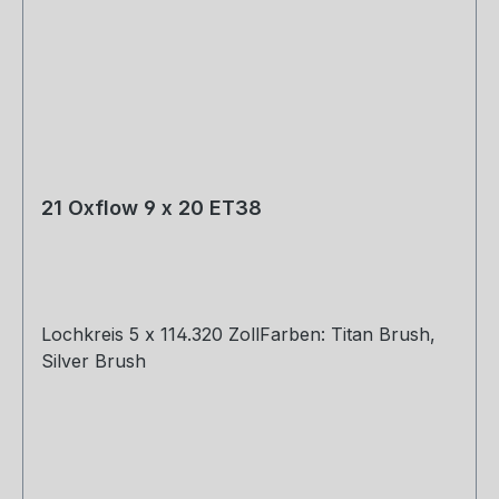
Germany Mit einer GRAIL bekommst Du, was Du
immer gesucht hast. Höchste
Verarbeitungsqualität der besten Materialien in
Kombination mit dem maximal möglichen Sound
für Dein Fahrzeug.
21 Oxflow 9 x 20 ET38
Lochkreis 5 x 114.320 ZollFarben: Titan Brush,
Silver Brush