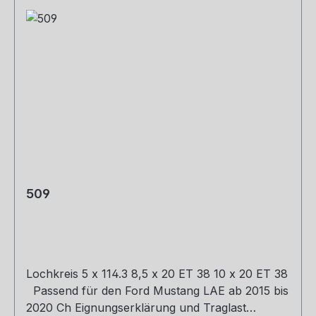
vorgeschriebenen Messbereichen und erlauben
so die perfekte Kombination aus
Gegendruckreduktion und extremer Lautstärke
aus purem Motorsound. Quality Made in
Germany Mit einer GRAIL bekommst Du, was Du
immer gesucht hast. Höchste
Verarbeitungsqualität der besten Materialien in
Kombination mit dem maximal möglichen Sound
für Dein Fahrzeug.
509
Lochkreis 5 x 114.3 8,5 x 20 ET 38 10 x 20 ET 38
Passend für den Ford Mustang LAE ab 2015 bis
2020 Ch Eignungserklärung und Traglast