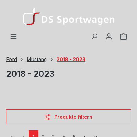
Zum Hauptinhalt springen
Ware
Ford
Mustang
2018 - 2023
2018 - 2023
Produkte filtern
Seite
Seite
Seite
Seite
Seite
1
2
3
4
5