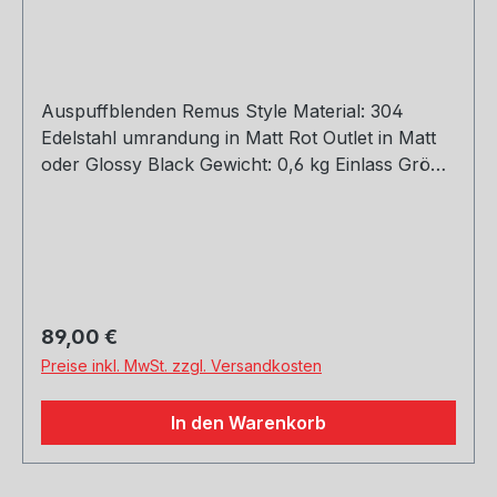
Auspuffblenden Remus Style Material: 304
Edelstahl umrandung in Matt Rot Outlet in Matt
oder Glossy Black Gewicht: 0,6 kg Einlass Größe:
45, 51, 54, 57, 60, 63, 66, 70, 73, 76 mm Outlet
Größe: 105 mm Die länge über: 175mm Paket
enthält: 1 Stück Bitte bei der Bestellung mit
angeben welche Größe erwünscht
Regulärer Preis:
89,00 €
Preise inkl. MwSt. zzgl. Versandkosten
In den Warenkorb