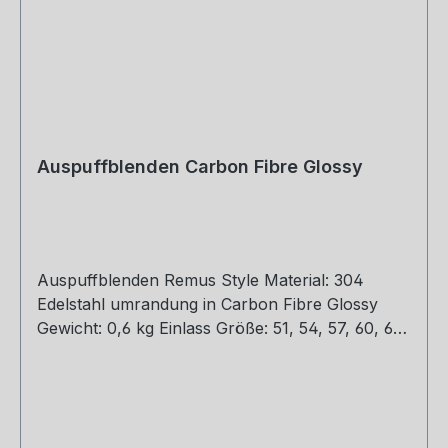
Auspuffblenden Carbon Fibre Glossy
Auspuffblenden Remus Style Material: 304
Edelstahl umrandung in Carbon Fibre Glossy
Gewicht: 0,6 kg Einlass Größe: 51, 54, 57, 60, 63,
67, 77 mm Outlet Größe: 76, 89, 101, 114 mm Die
länge über: 175mm Paket enthält: 1 Stück Bitte
bei der Bestellung mit angeben welche Größe
erwünscht