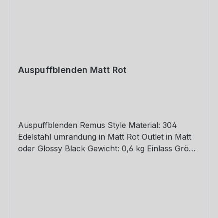
Auspuffblenden Matt Rot
Auspuffblenden Remus Style Material: 304
Edelstahl umrandung in Matt Rot Outlet in Matt
oder Glossy Black Gewicht: 0,6 kg Einlass Größe:
48, 51, 54, 57, 60, 63, 67, 70, 73, 76 mm Outlet
Größe: 105 mm Die länge über: 175mm Paket
enthält: 1 Stück Bitte bei der Bestellung mit
angeben welche Größe erwünscht