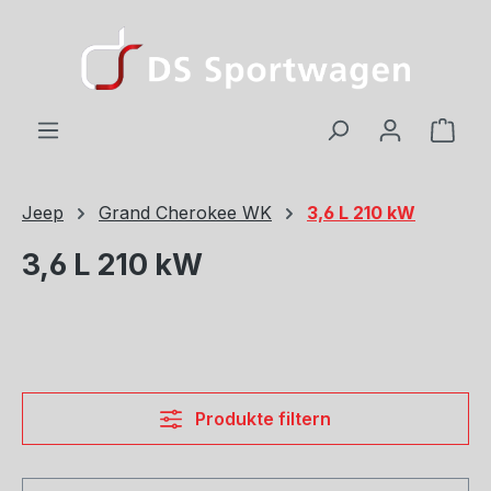
Zum Hauptinhalt springen
Ware
Jeep
Grand Cherokee WK
3,6 L 210 kW
3,6 L 210 kW
Produkte filtern