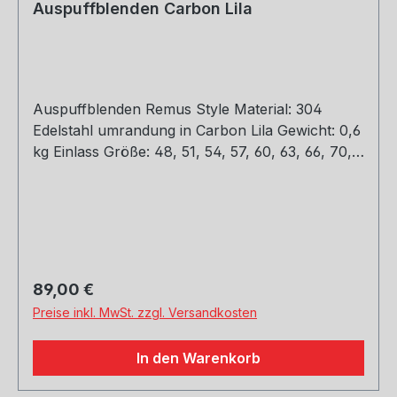
Auspuffblenden Carbon Lila
Auspuffblenden Remus Style Material: 304
Edelstahl umrandung in Carbon Lila Gewicht: 0,6
kg Einlass Größe: 48, 51, 54, 57, 60, 63, 66, 70,
73, 76 mm Outlet Größe: 89, 101, mm Die länge
über: 175mm Paket enthält: 1 Stück Bitte bei der
Bestellung mit angeben welche Größe
erwünscht
Regulärer Preis:
89,00 €
Preise inkl. MwSt. zzgl. Versandkosten
In den Warenkorb