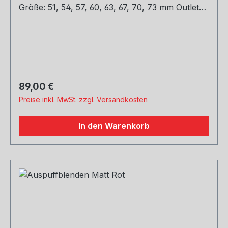
Größe: 51, 54, 57, 60, 63, 67, 70, 73 mm Outlet
Größe: 76, 89, 101, mm Die länge über: 175MM
Paket Enthalten: 1 Stück Bitte bei der Bestellung
mit angeben welche Größe erwünscht.
Regulärer Preis:
89,00 €
Preise inkl. MwSt. zzgl. Versandkosten
In den Warenkorb