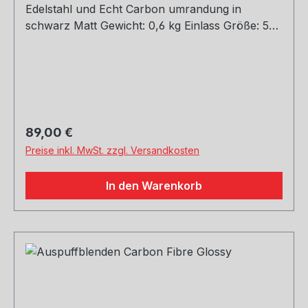
Edelstahl und Echt Carbon umrandung in
schwarz Matt Gewicht: 0,6 kg Einlass Größe: 51,
54, 60, 63, 67, 70, 73, 76 mm Outlet Größe: 76,
89, 101, 114 mm Die länge über: 175mm Paket
enthält: 1 Stück Bitte bei der Bestellung mit
angeben welche Größe erwünscht
Regulärer Preis:
89,00 €
Preise inkl. MwSt. zzgl. Versandkosten
In den Warenkorb