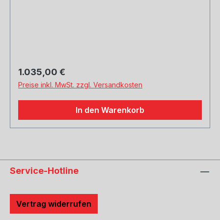
Rohrquerschnitt: 70/ 2x50mm Genehmigung:
EG-Gutachten (eintragungsfrei)
Regulärer Preis:
1.035,00 €
Preise inkl. MwSt. zzgl. Versandkosten
In den Warenkorb
Service-Hotline
Vertrag widerrufen