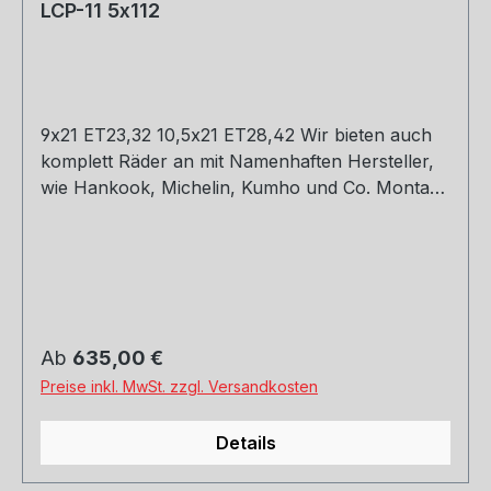
LCP-11 5x112
9x21 ET23,32 10,5x21 ET28,42 Wir bieten auch
komplett Räder an mit Namenhaften Hersteller,
wie Hankook, Michelin, Kumho und Co. Montage
und Versand. Schreibt uns gerne an.
Regulärer Preis:
Ab
635,00 €
Preise inkl. MwSt. zzgl. Versandkosten
Details