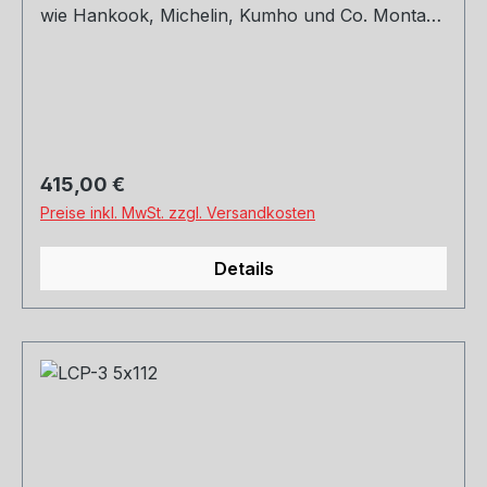
wie Hankook, Michelin, Kumho und Co. Montage
und Versand. Schreibt uns gerne an.
Regulärer Preis:
415,00 €
Preise inkl. MwSt. zzgl. Versandkosten
Details