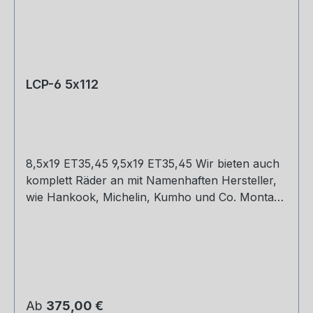
LCP-6 5x112
8,5x19 ET35,45 9,5x19 ET35,45 Wir bieten auch
komplett Räder an mit Namenhaften Hersteller,
wie Hankook, Michelin, Kumho und Co. Montage
und Versand. Schreibt uns gerne an.
Regulärer Preis:
Ab
375,00 €