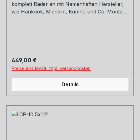
komplett Räder an mit Namenhaften Hersteller,
wie Hankook, Michelin, Kumho und Co. Montage
und Versand. Schreibt uns gerne an.
Regulärer Preis:
449,00 €
Preise inkl. MwSt. zzgl. Versandkosten
Details