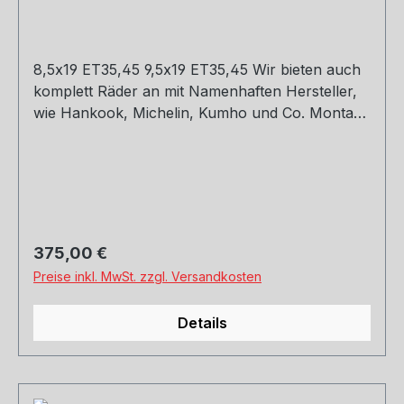
8,5x19 ET35,45 9,5x19 ET35,45 Wir bieten auch
komplett Räder an mit Namenhaften Hersteller,
wie Hankook, Michelin, Kumho und Co. Montage
und Versand. Schreibt uns gerne an.
Regulärer Preis:
375,00 €
Preise inkl. MwSt. zzgl. Versandkosten
Details