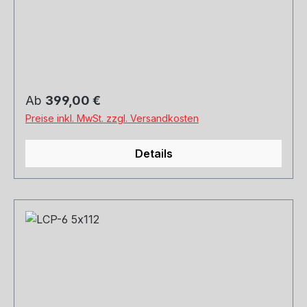
und Versand. Schreibt uns gerne an.
Regulärer Preis:
Ab
399,00 €
Preise inkl. MwSt. zzgl. Versandkosten
Details