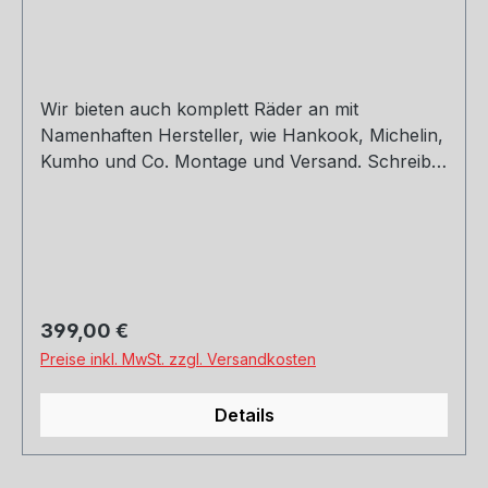
Wir bieten auch komplett Räder an mit
Namenhaften Hersteller, wie Hankook, Michelin,
Kumho und Co. Montage und Versand. Schreibt
uns gerne an. 8,5 x 19 ET30,32,42 9,5 x 19 ET40
Regulärer Preis:
399,00 €
Preise inkl. MwSt. zzgl. Versandkosten
Details