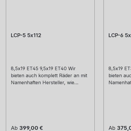
LCP-5 5x112
LCP-6 5x
8,5x19 ET45 9,5x19 ET40 Wir
8,5x19 ET
bieten auch komplett Räder an mit
bieten au
Namenhaften Hersteller, wie
Namenhaft
Hankook, Michelin, Kumho und
Hankook, 
Co. Montage und Versand.
Co. Monta
Schreibt uns gerne an.
Schreibt 
Regulärer Preis:
Regulärer
Ab
399,00 €
Ab
375,