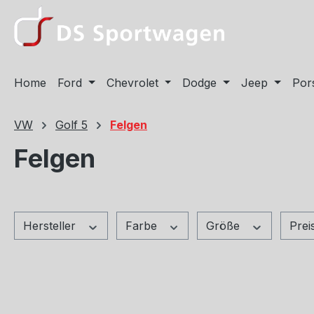
m Hauptinhalt springen
Zur Suche springen
Zur Hauptnavigation springen
Home
Ford
Chevrolet
Dodge
Jeep
Por
VW
Golf 5
Felgen
Felgen
Hersteller
Farbe
Größe
Prei