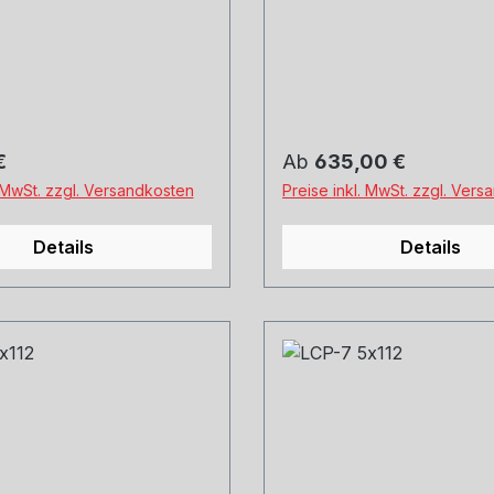
Michelin, Kumho und
Hankook, Michelin, Kum
ge und Versand.
Co. Montage und Versan
uns gerne an.
Schreibt uns gerne an.
 Preis:
Regulärer Preis:
€
Ab
635,00 €
. MwSt. zzgl. Versandkosten
Preise inkl. MwSt. zzgl. Ver
Details
Details