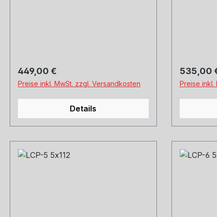
Hankook, Michelin, Kumho und
Hankook, 
Co. Montage und Versand.
Co. Monta
Schreibt uns gerne an.
Schreibt 
Regulärer Preis:
Regulärer
449,00 €
535,00 
Preise inkl. MwSt. zzgl. Versandkosten
Preise inkl
Details