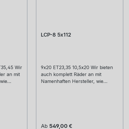
LCP-8 5x112
T35,45 Wir
9x20 ET23,35 10,5x20 Wir bieten
er an mit
auch komplett Räder an mit
 wie
Namenhaften Hersteller, wie
ho und
Hankook, Michelin, Kumho und
d.
Co. Montage und Versand.
Schreibt uns gerne an.
Regulärer Preis:
Ab
549,00 €