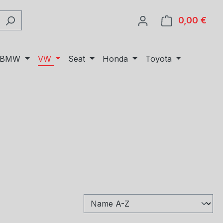
0,00 €
Ware
BMW
VW
Seat
Honda
Toyota