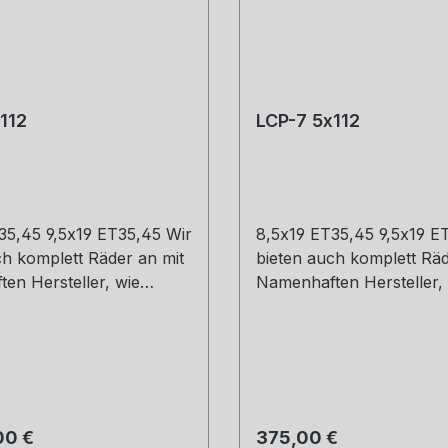
112
LCP-7 5x112
35,45 9,5x19 ET35,45 Wir
8,5x19 ET35,45 9,5x19 E
ch komplett Räder an mit
bieten auch komplett Räd
en Hersteller, wie
Namenhaften Hersteller,
Michelin, Kumho und
Hankook, Michelin, Kum
ge und Versand.
Co. Montage und Versan
uns gerne an.
Schreibt uns gerne an.
 Preis:
Regulärer Preis:
00 €
375,00 €