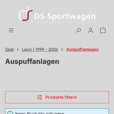
Zum Hauptinhalt springen
Ware
Seat
Leon I 1999 - 2006
Auspuffanlagen
Auspuffanlagen
Produkte filtern
Keine Produkte gefunden.